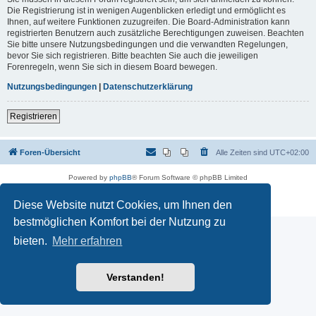
Die Registrierung ist in wenigen Augenblicken erledigt und ermöglicht es
Ihnen, auf weitere Funktionen zuzugreifen. Die Board-Administration kann
registrierten Benutzern auch zusätzliche Berechtigungen zuweisen. Beachten
Sie bitte unsere Nutzungsbedingungen und die verwandten Regelungen,
bevor Sie sich registrieren. Bitte beachten Sie auch die jeweiligen
Forenregeln, wenn Sie sich in diesem Board bewegen.
Nutzungsbedingungen
|
Datenschutzerklärung
Registrieren
Foren-Übersicht
Alle Zeiten sind
UTC+02:00
Powered by
phpBB
® Forum Software © phpBB Limited
Deutsche Übersetzung durch
phpBB.de
Datenschutz
|
Nutzungsbedingungen
Diese Website nutzt Cookies, um Ihnen den
bestmöglichen Komfort bei der Nutzung zu
bieten.
Mehr erfahren
Verstanden!