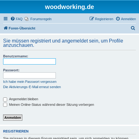
woodworking.de
FAQ
Forumsregeln
Registrieren
Anmelden
S
Foren-Übersicht
u
Sie müssen registriert und angemeldet sein, um Profile
c
anzuschauen.
h
Benutzername:
e
Passwort:
Ich habe mein Passwort vergessen
Die Aktivierungs-E-Mail erneut senden
Angemeldet bleiben
Meinen Online-Status während dieser Sitzung verbergen
REGISTRIEREN
Sie müssen in diesem Forum registriert sein, um sich anmelden zu können.