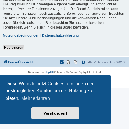
Die Registrierung ist in wenigen Augenblicken erledigt und ermöglicht es
Ihnen, auf weitere Funktionen zuzugreifen. Die Board-Administration kann
registrierten Benutzern auch zusätzliche Berechtigungen zuweisen. Beachten
Sie bitte unsere Nutzungsbedingungen und die verwandten Regelungen,
bevor Sie sich registrieren. Bitte beachten Sie auch die jeweiligen
Forenregeln, wenn Sie sich in diesem Board bewegen.
Nutzungsbedingungen
|
Datenschutzerklärung
Registrieren
Foren-Übersicht
Alle Zeiten sind
UTC+02:00
Powered by
phpBB
® Forum Software © phpBB Limited
Deutsche Übersetzung durch
phpBB.de
Datenschutz
|
Nutzungsbedingungen
Diese Website nutzt Cookies, um Ihnen den
bestmöglichen Komfort bei der Nutzung zu
bieten.
Mehr erfahren
Verstanden!