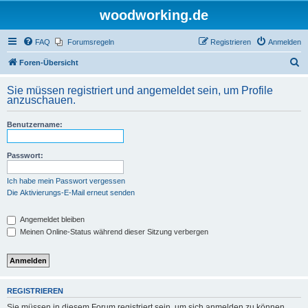
woodworking.de
FAQ
Forumsregeln
Registrieren
Anmelden
S
Foren-Übersicht
u
Sie müssen registriert und angemeldet sein, um Profile
c
anzuschauen.
h
Benutzername:
e
Passwort:
Ich habe mein Passwort vergessen
Die Aktivierungs-E-Mail erneut senden
Angemeldet bleiben
Meinen Online-Status während dieser Sitzung verbergen
REGISTRIEREN
Sie müssen in diesem Forum registriert sein, um sich anmelden zu können.