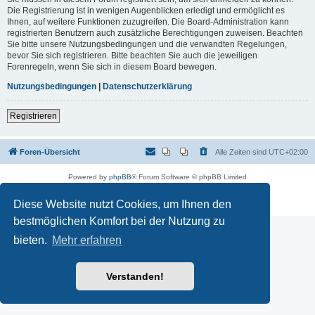
Die Registrierung ist in wenigen Augenblicken erledigt und ermöglicht es
Ihnen, auf weitere Funktionen zuzugreifen. Die Board-Administration kann
registrierten Benutzern auch zusätzliche Berechtigungen zuweisen. Beachten
Sie bitte unsere Nutzungsbedingungen und die verwandten Regelungen,
bevor Sie sich registrieren. Bitte beachten Sie auch die jeweiligen
Forenregeln, wenn Sie sich in diesem Board bewegen.
Nutzungsbedingungen
|
Datenschutzerklärung
Registrieren
Foren-Übersicht
Alle Zeiten sind
UTC+02:00
Powered by
phpBB
® Forum Software © phpBB Limited
Deutsche Übersetzung durch
phpBB.de
Datenschutz
|
Nutzungsbedingungen
Diese Website nutzt Cookies, um Ihnen den
bestmöglichen Komfort bei der Nutzung zu
bieten.
Mehr erfahren
Verstanden!