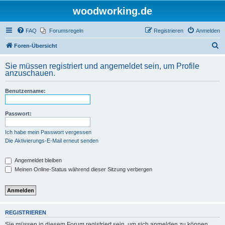
woodworking.de
FAQ
Forumsregeln
Registrieren
Anmelden
S
Foren-Übersicht
u
Sie müssen registriert und angemeldet sein, um Profile
c
anzuschauen.
h
Benutzername:
e
Passwort:
Ich habe mein Passwort vergessen
Die Aktivierungs-E-Mail erneut senden
Angemeldet bleiben
Meinen Online-Status während dieser Sitzung verbergen
REGISTRIEREN
Sie müssen in diesem Forum registriert sein, um sich anmelden zu können.