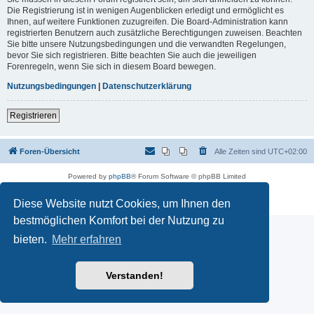
Die Registrierung ist in wenigen Augenblicken erledigt und ermöglicht es
Ihnen, auf weitere Funktionen zuzugreifen. Die Board-Administration kann
registrierten Benutzern auch zusätzliche Berechtigungen zuweisen. Beachten
Sie bitte unsere Nutzungsbedingungen und die verwandten Regelungen,
bevor Sie sich registrieren. Bitte beachten Sie auch die jeweiligen
Forenregeln, wenn Sie sich in diesem Board bewegen.
Nutzungsbedingungen
|
Datenschutzerklärung
Registrieren
Foren-Übersicht
Alle Zeiten sind
UTC+02:00
Powered by
phpBB
® Forum Software © phpBB Limited
Deutsche Übersetzung durch
phpBB.de
Datenschutz
|
Nutzungsbedingungen
Diese Website nutzt Cookies, um Ihnen den
bestmöglichen Komfort bei der Nutzung zu
bieten.
Mehr erfahren
Verstanden!