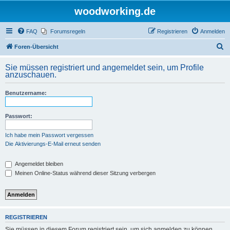
woodworking.de
FAQ
Forumsregeln
Registrieren
Anmelden
S
Foren-Übersicht
u
Sie müssen registriert und angemeldet sein, um Profile
c
anzuschauen.
h
Benutzername:
e
Passwort:
Ich habe mein Passwort vergessen
Die Aktivierungs-E-Mail erneut senden
Angemeldet bleiben
Meinen Online-Status während dieser Sitzung verbergen
REGISTRIEREN
Sie müssen in diesem Forum registriert sein, um sich anmelden zu können.