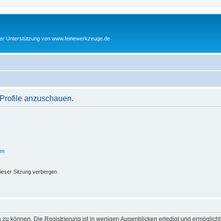
cher Unterstützung von www.feinewerkzeuge.de
 Profile anzuschauen.
en
ieser Sitzung verbergen
 zu können. Die Registrierung ist in wenigen Augenblicken erledigt und ermöglicht