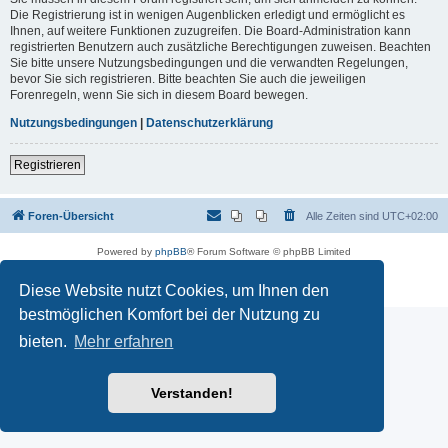
Die Registrierung ist in wenigen Augenblicken erledigt und ermöglicht es
Ihnen, auf weitere Funktionen zuzugreifen. Die Board-Administration kann
registrierten Benutzern auch zusätzliche Berechtigungen zuweisen. Beachten
Sie bitte unsere Nutzungsbedingungen und die verwandten Regelungen,
bevor Sie sich registrieren. Bitte beachten Sie auch die jeweiligen
Forenregeln, wenn Sie sich in diesem Board bewegen.
Nutzungsbedingungen
|
Datenschutzerklärung
Registrieren
Foren-Übersicht
Alle Zeiten sind
UTC+02:00
Powered by
phpBB
® Forum Software © phpBB Limited
Deutsche Übersetzung durch
phpBB.de
Datenschutz
|
Nutzungsbedingungen
Diese Website nutzt Cookies, um Ihnen den
bestmöglichen Komfort bei der Nutzung zu
bieten.
Mehr erfahren
Verstanden!