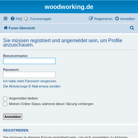
woodworking.de
FAQ
Forumsregeln
Registrieren
Anmelden
S
Foren-Übersicht
u
Sie müssen registriert und angemeldet sein, um Profile
c
anzuschauen.
h
Benutzername:
e
Passwort:
Ich habe mein Passwort vergessen
Die Aktivierungs-E-Mail erneut senden
Angemeldet bleiben
Meinen Online-Status während dieser Sitzung verbergen
REGISTRIEREN
Sie müssen in diesem Forum registriert sein, um sich anmelden zu können.