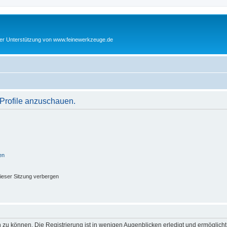
cher Unterstützung von www.feinewerkzeuge.de
 Profile anzuschauen.
en
ieser Sitzung verbergen
 zu können. Die Registrierung ist in wenigen Augenblicken erledigt und ermöglicht