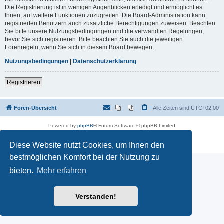
Die Registrierung ist in wenigen Augenblicken erledigt und ermöglicht es
Ihnen, auf weitere Funktionen zuzugreifen. Die Board-Administration kann
registrierten Benutzern auch zusätzliche Berechtigungen zuweisen. Beachten
Sie bitte unsere Nutzungsbedingungen und die verwandten Regelungen,
bevor Sie sich registrieren. Bitte beachten Sie auch die jeweiligen
Forenregeln, wenn Sie sich in diesem Board bewegen.
Nutzungsbedingungen
|
Datenschutzerklärung
Registrieren
Foren-Übersicht
Alle Zeiten sind
UTC+02:00
Powered by
phpBB
® Forum Software © phpBB Limited
Deutsche Übersetzung durch
phpBB.de
Datenschutz
|
Nutzungsbedingungen
Diese Website nutzt Cookies, um Ihnen den
bestmöglichen Komfort bei der Nutzung zu
bieten.
Mehr erfahren
Verstanden!