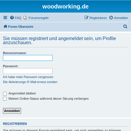
woodworking.de
FAQ
Forumsregeln
Registrieren
Anmelden
S
Foren-Übersicht
u
Sie müssen registriert und angemeldet sein, um Profile
c
anzuschauen.
h
Benutzername:
e
Passwort:
Ich habe mein Passwort vergessen
Die Aktivierungs-E-Mail erneut senden
Angemeldet bleiben
Meinen Online-Status während dieser Sitzung verbergen
REGISTRIEREN
Sie müssen in diesem Forum registriert sein, um sich anmelden zu können.