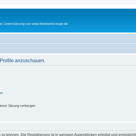
cher Unterstützung von www.feinewerkzeuge.de
 Profile anzuschauen.
en
ieser Sitzung verbergen
 zu können. Die Registrierung ist in wenigen Augenblicken erledigt und ermöglicht