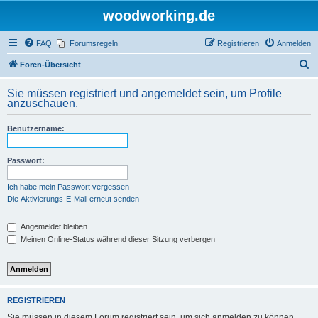
woodworking.de
FAQ
Forumsregeln
Registrieren
Anmelden
S
Foren-Übersicht
u
Sie müssen registriert und angemeldet sein, um Profile
c
anzuschauen.
h
Benutzername:
e
Passwort:
Ich habe mein Passwort vergessen
Die Aktivierungs-E-Mail erneut senden
Angemeldet bleiben
Meinen Online-Status während dieser Sitzung verbergen
REGISTRIEREN
Sie müssen in diesem Forum registriert sein, um sich anmelden zu können.