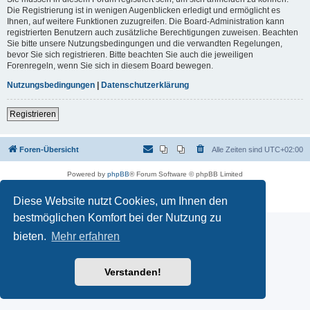
Die Registrierung ist in wenigen Augenblicken erledigt und ermöglicht es
Ihnen, auf weitere Funktionen zuzugreifen. Die Board-Administration kann
registrierten Benutzern auch zusätzliche Berechtigungen zuweisen. Beachten
Sie bitte unsere Nutzungsbedingungen und die verwandten Regelungen,
bevor Sie sich registrieren. Bitte beachten Sie auch die jeweiligen
Forenregeln, wenn Sie sich in diesem Board bewegen.
Nutzungsbedingungen
|
Datenschutzerklärung
Registrieren
Foren-Übersicht
Alle Zeiten sind
UTC+02:00
Powered by
phpBB
® Forum Software © phpBB Limited
Deutsche Übersetzung durch
phpBB.de
Datenschutz
|
Nutzungsbedingungen
Diese Website nutzt Cookies, um Ihnen den
bestmöglichen Komfort bei der Nutzung zu
bieten.
Mehr erfahren
Verstanden!