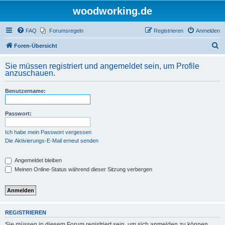
woodworking.de
FAQ
Forumsregeln
Registrieren
Anmelden
S
Foren-Übersicht
u
Sie müssen registriert und angemeldet sein, um Profile
c
anzuschauen.
h
Benutzername:
e
Passwort:
Ich habe mein Passwort vergessen
Die Aktivierungs-E-Mail erneut senden
Angemeldet bleiben
Meinen Online-Status während dieser Sitzung verbergen
REGISTRIEREN
Sie müssen in diesem Forum registriert sein, um sich anmelden zu können.