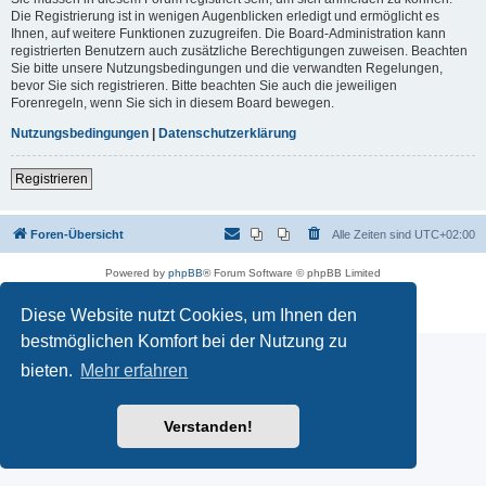
Die Registrierung ist in wenigen Augenblicken erledigt und ermöglicht es
Ihnen, auf weitere Funktionen zuzugreifen. Die Board-Administration kann
registrierten Benutzern auch zusätzliche Berechtigungen zuweisen. Beachten
Sie bitte unsere Nutzungsbedingungen und die verwandten Regelungen,
bevor Sie sich registrieren. Bitte beachten Sie auch die jeweiligen
Forenregeln, wenn Sie sich in diesem Board bewegen.
Nutzungsbedingungen
|
Datenschutzerklärung
Registrieren
Foren-Übersicht
Alle Zeiten sind
UTC+02:00
Powered by
phpBB
® Forum Software © phpBB Limited
Deutsche Übersetzung durch
phpBB.de
Datenschutz
|
Nutzungsbedingungen
Diese Website nutzt Cookies, um Ihnen den
bestmöglichen Komfort bei der Nutzung zu
bieten.
Mehr erfahren
Verstanden!