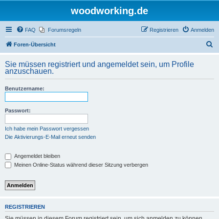
woodworking.de
FAQ
Forumsregeln
Registrieren
Anmelden
S
Foren-Übersicht
u
Sie müssen registriert und angemeldet sein, um Profile
c
anzuschauen.
h
Benutzername:
e
Passwort:
Ich habe mein Passwort vergessen
Die Aktivierungs-E-Mail erneut senden
Angemeldet bleiben
Meinen Online-Status während dieser Sitzung verbergen
REGISTRIEREN
Sie müssen in diesem Forum registriert sein, um sich anmelden zu können.