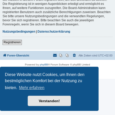
Die Registrierung ist in wenigen Augenblicken erledigt und ermöglicht es
Ihnen, auf weitere Funktionen zuzugreifen. Die Board-Administration kann
registrierten Benutzern auch zusätzliche Berechtigungen zuweisen. Beachten
Sie bitte unsere Nutzungsbedingungen und die verwandten Regelungen,
bevor Sie sich registrieren. Bitte beachten Sie auch die jeweiligen
Forenregeln, wenn Sie sich in diesem Board bewegen.
Nutzungsbedingungen
|
Datenschutzerklärung
Registrieren
Foren-Übersicht
Alle Zeiten sind
UTC+02:00
Powered by
phpBB
® Forum Software © phpBB Limited
Deutsche Übersetzung durch
phpBB.de
Datenschutz
|
Nutzungsbedingungen
Diese Website nutzt Cookies, um Ihnen den
bestmöglichen Komfort bei der Nutzung zu
bieten.
Mehr erfahren
Verstanden!