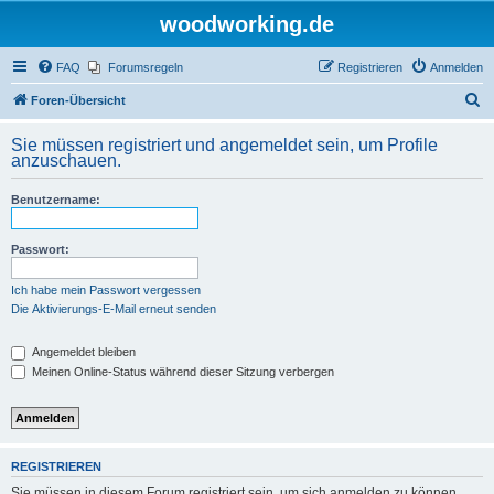
woodworking.de
FAQ
Forumsregeln
Registrieren
Anmelden
S
Foren-Übersicht
u
Sie müssen registriert und angemeldet sein, um Profile
c
anzuschauen.
h
Benutzername:
e
Passwort:
Ich habe mein Passwort vergessen
Die Aktivierungs-E-Mail erneut senden
Angemeldet bleiben
Meinen Online-Status während dieser Sitzung verbergen
REGISTRIEREN
Sie müssen in diesem Forum registriert sein, um sich anmelden zu können.