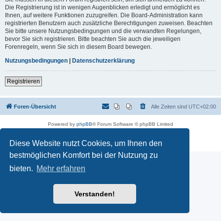
Die Registrierung ist in wenigen Augenblicken erledigt und ermöglicht es
Ihnen, auf weitere Funktionen zuzugreifen. Die Board-Administration kann
registrierten Benutzern auch zusätzliche Berechtigungen zuweisen. Beachten
Sie bitte unsere Nutzungsbedingungen und die verwandten Regelungen,
bevor Sie sich registrieren. Bitte beachten Sie auch die jeweiligen
Forenregeln, wenn Sie sich in diesem Board bewegen.
Nutzungsbedingungen
|
Datenschutzerklärung
Registrieren
Foren-Übersicht
Alle Zeiten sind
UTC+02:00
Powered by
phpBB
® Forum Software © phpBB Limited
Deutsche Übersetzung durch
phpBB.de
Datenschutz
|
Nutzungsbedingungen
Diese Website nutzt Cookies, um Ihnen den
bestmöglichen Komfort bei der Nutzung zu
bieten.
Mehr erfahren
Verstanden!