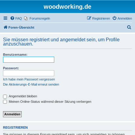
woodworking.de
FAQ
Forumsregeln
Registrieren
Anmelden
S
Foren-Übersicht
u
Sie müssen registriert und angemeldet sein, um Profile
c
anzuschauen.
h
Benutzername:
e
Passwort:
Ich habe mein Passwort vergessen
Die Aktivierungs-E-Mail erneut senden
Angemeldet bleiben
Meinen Online-Status während dieser Sitzung verbergen
REGISTRIEREN
Sie müssen in diesem Forum registriert sein, um sich anmelden zu können.