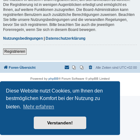
Die Registrierung ist in wenigen Augenblicken erledigt und ermöglicht es
Ihnen, auf weitere Funktionen zuzugreifen. Die Board-Administration kann
registrierten Benutzern auch zusätzliche Berechtigungen zuweisen. Beachten
Sie bitte unsere Nutzungsbedingungen und die verwandten Regelungen,
bevor Sie sich registrieren. Bitte beachten Sie auch die jeweiligen
Forenregeln, wenn Sie sich in diesem Board bewegen.
Nutzungsbedingungen
|
Datenschutzerklärung
Registrieren
Foren-Übersicht
Alle Zeiten sind
UTC+02:00
Powered by
phpBB
® Forum Software © phpBB Limited
Deutsche Übersetzung durch
phpBB.de
Datenschutz
|
Nutzungsbedingungen
Diese Website nutzt Cookies, um Ihnen den
bestmöglichen Komfort bei der Nutzung zu
bieten.
Mehr erfahren
Verstanden!