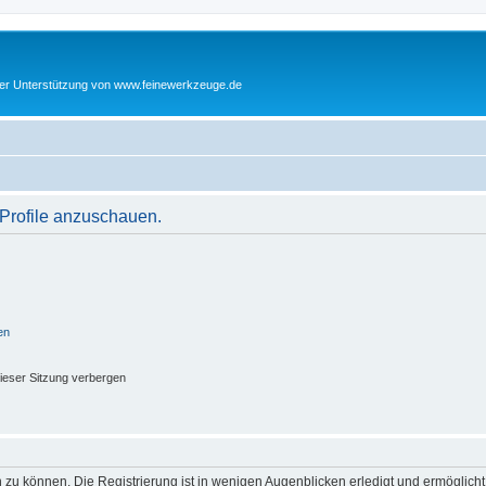
cher Unterstützung von www.feinewerkzeuge.de
 Profile anzuschauen.
en
ieser Sitzung verbergen
 zu können. Die Registrierung ist in wenigen Augenblicken erledigt und ermöglicht