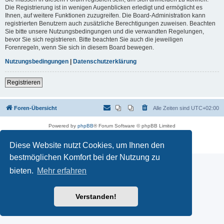
Die Registrierung ist in wenigen Augenblicken erledigt und ermöglicht es
Ihnen, auf weitere Funktionen zuzugreifen. Die Board-Administration kann
registrierten Benutzern auch zusätzliche Berechtigungen zuweisen. Beachten
Sie bitte unsere Nutzungsbedingungen und die verwandten Regelungen,
bevor Sie sich registrieren. Bitte beachten Sie auch die jeweiligen
Forenregeln, wenn Sie sich in diesem Board bewegen.
Nutzungsbedingungen
|
Datenschutzerklärung
Registrieren
Foren-Übersicht
Alle Zeiten sind
UTC+02:00
Powered by
phpBB
® Forum Software © phpBB Limited
Deutsche Übersetzung durch
phpBB.de
Datenschutz
|
Nutzungsbedingungen
Diese Website nutzt Cookies, um Ihnen den
bestmöglichen Komfort bei der Nutzung zu
bieten.
Mehr erfahren
Verstanden!