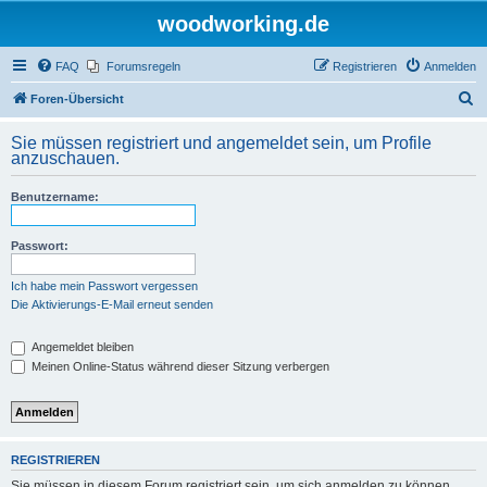
woodworking.de
FAQ
Forumsregeln
Registrieren
Anmelden
S
Foren-Übersicht
u
Sie müssen registriert und angemeldet sein, um Profile
c
anzuschauen.
h
Benutzername:
e
Passwort:
Ich habe mein Passwort vergessen
Die Aktivierungs-E-Mail erneut senden
Angemeldet bleiben
Meinen Online-Status während dieser Sitzung verbergen
REGISTRIEREN
Sie müssen in diesem Forum registriert sein, um sich anmelden zu können.