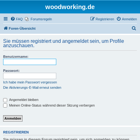
woodworking.de
FAQ
Forumsregeln
Registrieren
Anmelden
S
Foren-Übersicht
u
Sie müssen registriert und angemeldet sein, um Profile
c
anzuschauen.
h
Benutzername:
e
Passwort:
Ich habe mein Passwort vergessen
Die Aktivierungs-E-Mail erneut senden
Angemeldet bleiben
Meinen Online-Status während dieser Sitzung verbergen
REGISTRIEREN
Sie müssen in diesem Forum registriert sein, um sich anmelden zu können.