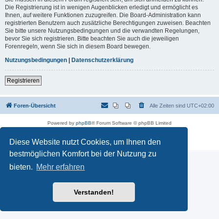
Die Registrierung ist in wenigen Augenblicken erledigt und ermöglicht es
Ihnen, auf weitere Funktionen zuzugreifen. Die Board-Administration kann
registrierten Benutzern auch zusätzliche Berechtigungen zuweisen. Beachten
Sie bitte unsere Nutzungsbedingungen und die verwandten Regelungen,
bevor Sie sich registrieren. Bitte beachten Sie auch die jeweiligen
Forenregeln, wenn Sie sich in diesem Board bewegen.
Nutzungsbedingungen
|
Datenschutzerklärung
Registrieren
Foren-Übersicht
Alle Zeiten sind
UTC+02:00
Powered by
phpBB
® Forum Software © phpBB Limited
Deutsche Übersetzung durch
phpBB.de
Datenschutz
|
Nutzungsbedingungen
Diese Website nutzt Cookies, um Ihnen den
bestmöglichen Komfort bei der Nutzung zu
bieten.
Mehr erfahren
Verstanden!