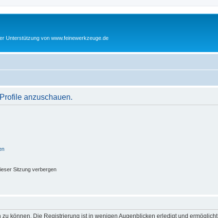
cher Unterstützung von www.feinewerkzeuge.de
 Profile anzuschauen.
en
ieser Sitzung verbergen
 zu können. Die Registrierung ist in wenigen Augenblicken erledigt und ermöglicht