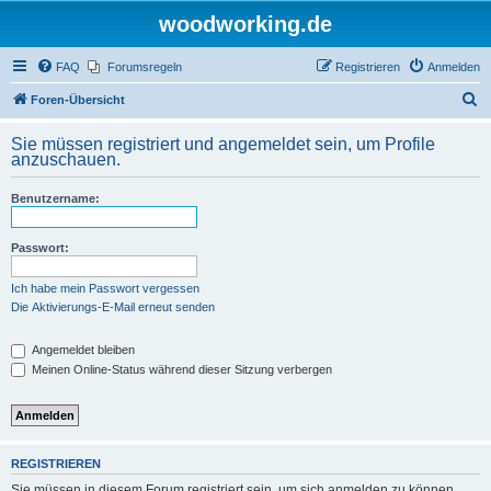
woodworking.de
FAQ
Forumsregeln
Registrieren
Anmelden
S
Foren-Übersicht
u
Sie müssen registriert und angemeldet sein, um Profile
c
anzuschauen.
h
Benutzername:
e
Passwort:
Ich habe mein Passwort vergessen
Die Aktivierungs-E-Mail erneut senden
Angemeldet bleiben
Meinen Online-Status während dieser Sitzung verbergen
REGISTRIEREN
Sie müssen in diesem Forum registriert sein, um sich anmelden zu können.