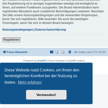
Die Registrierung ist in wenigen Augenblicken erledigt und ermöglicht es
Ihnen, auf weitere Funktionen zuzugreifen. Die Board-Administration kann
registrierten Benutzern auch zusätzliche Berechtigungen zuweisen. Beachten
Sie bitte unsere Nutzungsbedingungen und die verwandten Regelungen,
bevor Sie sich registrieren. Bitte beachten Sie auch die jeweiligen
Forenregeln, wenn Sie sich in diesem Board bewegen.
Nutzungsbedingungen
|
Datenschutzerklärung
Registrieren
Foren-Übersicht
Alle Zeiten sind
UTC+02:00
Powered by
phpBB
® Forum Software © phpBB Limited
Deutsche Übersetzung durch
phpBB.de
Datenschutz
|
Nutzungsbedingungen
Diese Website nutzt Cookies, um Ihnen den
bestmöglichen Komfort bei der Nutzung zu
bieten.
Mehr erfahren
Verstanden!