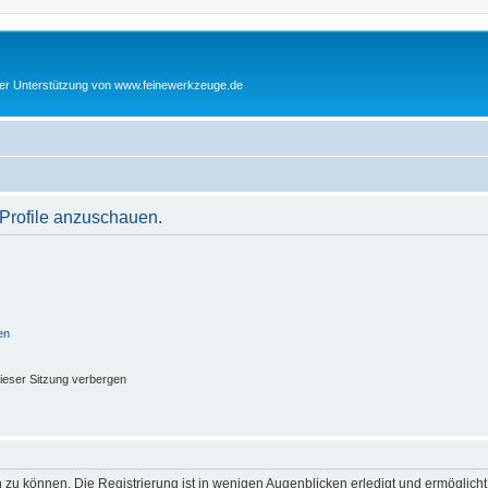
cher Unterstützung von www.feinewerkzeuge.de
 Profile anzuschauen.
en
ieser Sitzung verbergen
 zu können. Die Registrierung ist in wenigen Augenblicken erledigt und ermöglicht