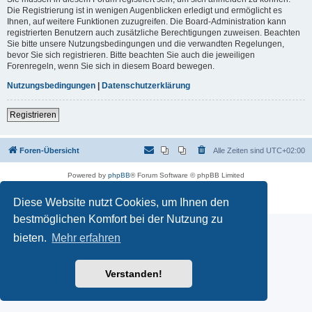
Die Registrierung ist in wenigen Augenblicken erledigt und ermöglicht es
Ihnen, auf weitere Funktionen zuzugreifen. Die Board-Administration kann
registrierten Benutzern auch zusätzliche Berechtigungen zuweisen. Beachten
Sie bitte unsere Nutzungsbedingungen und die verwandten Regelungen,
bevor Sie sich registrieren. Bitte beachten Sie auch die jeweiligen
Forenregeln, wenn Sie sich in diesem Board bewegen.
Nutzungsbedingungen
|
Datenschutzerklärung
Registrieren
Foren-Übersicht
Alle Zeiten sind
UTC+02:00
Powered by
phpBB
® Forum Software © phpBB Limited
Deutsche Übersetzung durch
phpBB.de
Datenschutz
|
Nutzungsbedingungen
Diese Website nutzt Cookies, um Ihnen den
bestmöglichen Komfort bei der Nutzung zu
bieten.
Mehr erfahren
Verstanden!