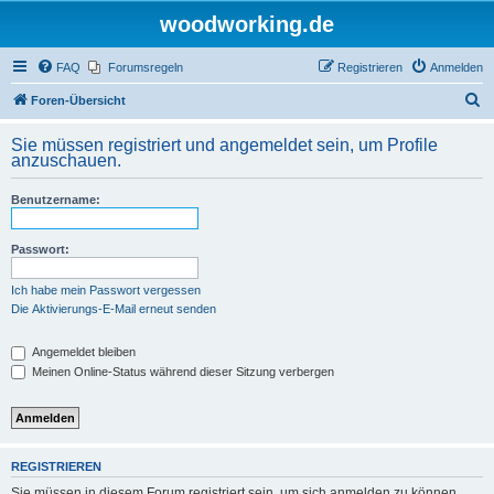
woodworking.de
FAQ
Forumsregeln
Registrieren
Anmelden
S
Foren-Übersicht
u
Sie müssen registriert und angemeldet sein, um Profile
c
anzuschauen.
h
Benutzername:
e
Passwort:
Ich habe mein Passwort vergessen
Die Aktivierungs-E-Mail erneut senden
Angemeldet bleiben
Meinen Online-Status während dieser Sitzung verbergen
REGISTRIEREN
Sie müssen in diesem Forum registriert sein, um sich anmelden zu können.