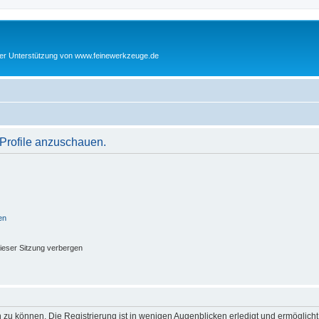
cher Unterstützung von www.feinewerkzeuge.de
 Profile anzuschauen.
en
ieser Sitzung verbergen
 zu können. Die Registrierung ist in wenigen Augenblicken erledigt und ermöglicht