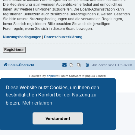
Die Registrierung ist in wenigen Augenblicken erledigt und ermöglicht es
Ihnen, auf weitere Funktionen zuzugreifen. Die Board-Administration kann
registrierten Benutzern auch zusätzliche Berechtigungen zuweisen. Beachten
Sie bitte unsere Nutzungsbedingungen und die verwandten Regelungen,
bevor Sie sich registrieren. Bitte beachten Sie auch die jeweiligen
Forenregeln, wenn Sie sich in diesem Board bewegen.
Nutzungsbedingungen
|
Datenschutzerklärung
Registrieren
Foren-Übersicht
Alle Zeiten sind
UTC+02:00
Powered by
phpBB
® Forum Software © phpBB Limited
Deutsche Übersetzung durch
phpBB.de
Datenschutz
|
Nutzungsbedingungen
Diese Website nutzt Cookies, um Ihnen den
bestmöglichen Komfort bei der Nutzung zu
bieten.
Mehr erfahren
Verstanden!