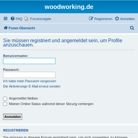
woodworking.de
FAQ
Forumsregeln
Registrieren
Anmelden
S
Foren-Übersicht
u
Sie müssen registriert und angemeldet sein, um Profile
c
anzuschauen.
h
Benutzername:
e
Passwort:
Ich habe mein Passwort vergessen
Die Aktivierungs-E-Mail erneut senden
Angemeldet bleiben
Meinen Online-Status während dieser Sitzung verbergen
REGISTRIEREN
Sie müssen in diesem Forum registriert sein, um sich anmelden zu können.