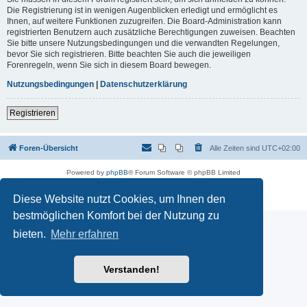
Die Registrierung ist in wenigen Augenblicken erledigt und ermöglicht es
Ihnen, auf weitere Funktionen zuzugreifen. Die Board-Administration kann
registrierten Benutzern auch zusätzliche Berechtigungen zuweisen. Beachten
Sie bitte unsere Nutzungsbedingungen und die verwandten Regelungen,
bevor Sie sich registrieren. Bitte beachten Sie auch die jeweiligen
Forenregeln, wenn Sie sich in diesem Board bewegen.
Nutzungsbedingungen
|
Datenschutzerklärung
Registrieren
Foren-Übersicht
Alle Zeiten sind
UTC+02:00
Powered by
phpBB
® Forum Software © phpBB Limited
Deutsche Übersetzung durch
phpBB.de
Datenschutz
|
Nutzungsbedingungen
Diese Website nutzt Cookies, um Ihnen den
bestmöglichen Komfort bei der Nutzung zu
bieten.
Mehr erfahren
Verstanden!