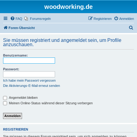
woodworking.de
FAQ
Forumsregeln
Registrieren
Anmelden
S
Foren-Übersicht
u
Sie müssen registriert und angemeldet sein, um Profile
c
anzuschauen.
h
Benutzername:
e
Passwort:
Ich habe mein Passwort vergessen
Die Aktivierungs-E-Mail erneut senden
Angemeldet bleiben
Meinen Online-Status während dieser Sitzung verbergen
REGISTRIEREN
Sie müssen in diesem Forum registriert sein, um sich anmelden zu können.