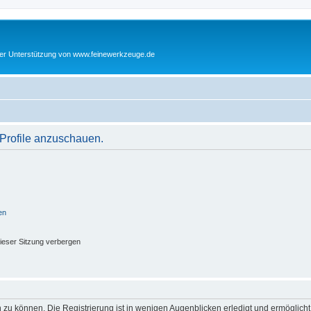
cher Unterstützung von www.feinewerkzeuge.de
 Profile anzuschauen.
en
ieser Sitzung verbergen
 zu können. Die Registrierung ist in wenigen Augenblicken erledigt und ermöglicht