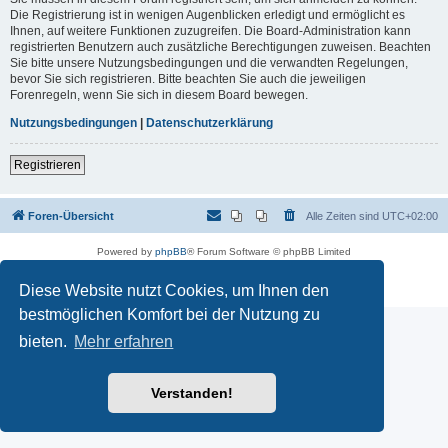
Die Registrierung ist in wenigen Augenblicken erledigt und ermöglicht es
Ihnen, auf weitere Funktionen zuzugreifen. Die Board-Administration kann
registrierten Benutzern auch zusätzliche Berechtigungen zuweisen. Beachten
Sie bitte unsere Nutzungsbedingungen und die verwandten Regelungen,
bevor Sie sich registrieren. Bitte beachten Sie auch die jeweiligen
Forenregeln, wenn Sie sich in diesem Board bewegen.
Nutzungsbedingungen
|
Datenschutzerklärung
Registrieren
Foren-Übersicht
Alle Zeiten sind
UTC+02:00
Powered by
phpBB
® Forum Software © phpBB Limited
Deutsche Übersetzung durch
phpBB.de
Datenschutz
|
Nutzungsbedingungen
Diese Website nutzt Cookies, um Ihnen den
bestmöglichen Komfort bei der Nutzung zu
bieten.
Mehr erfahren
Verstanden!