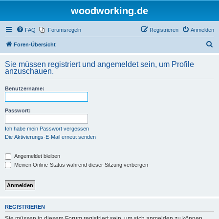
woodworking.de
FAQ
Forumsregeln
Registrieren
Anmelden
S
Foren-Übersicht
u
Sie müssen registriert und angemeldet sein, um Profile
c
anzuschauen.
h
Benutzername:
e
Passwort:
Ich habe mein Passwort vergessen
Die Aktivierungs-E-Mail erneut senden
Angemeldet bleiben
Meinen Online-Status während dieser Sitzung verbergen
REGISTRIEREN
Sie müssen in diesem Forum registriert sein, um sich anmelden zu können.