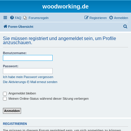
woodworking.de
FAQ
Forumsregeln
Registrieren
Anmelden
S
Foren-Übersicht
u
Sie müssen registriert und angemeldet sein, um Profile
c
anzuschauen.
h
Benutzername:
e
Passwort:
Ich habe mein Passwort vergessen
Die Aktivierungs-E-Mail erneut senden
Angemeldet bleiben
Meinen Online-Status während dieser Sitzung verbergen
REGISTRIEREN
Sie müssen in diesem Forum registriert sein, um sich anmelden zu können.