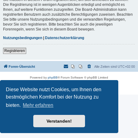
Die Registrierung ist in wenigen Augenblicken erledigt und ermöglicht es
Ihnen, auf weitere Funktionen zuzugreifen. Die Board-Administration kann
registrierten Benutzern auch zusätzliche Berechtigungen zuweisen. Beachten
Sie bitte unsere Nutzungsbedingungen und die verwandten Regelungen,
bevor Sie sich registrieren. Bitte beachten Sie auch die jeweiligen
Forenregeln, wenn Sie sich in diesem Board bewegen.
Nutzungsbedingungen
|
Datenschutzerklärung
Registrieren
Foren-Übersicht
Alle Zeiten sind
UTC+02:00
Powered by
phpBB
® Forum Software © phpBB Limited
Deutsche Übersetzung durch
phpBB.de
Datenschutz
|
Nutzungsbedingungen
Diese Website nutzt Cookies, um Ihnen den
bestmöglichen Komfort bei der Nutzung zu
bieten.
Mehr erfahren
Verstanden!