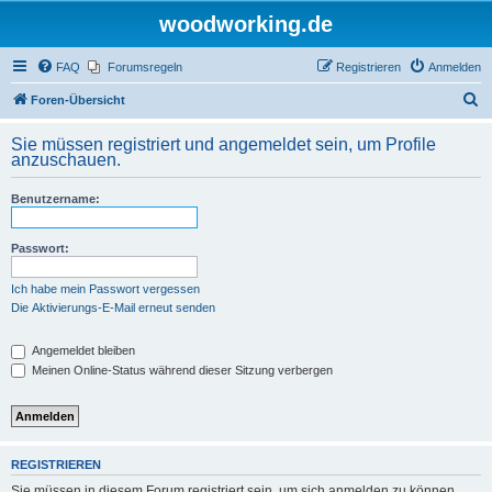
woodworking.de
FAQ
Forumsregeln
Registrieren
Anmelden
S
Foren-Übersicht
u
Sie müssen registriert und angemeldet sein, um Profile
c
anzuschauen.
h
Benutzername:
e
Passwort:
Ich habe mein Passwort vergessen
Die Aktivierungs-E-Mail erneut senden
Angemeldet bleiben
Meinen Online-Status während dieser Sitzung verbergen
REGISTRIEREN
Sie müssen in diesem Forum registriert sein, um sich anmelden zu können.