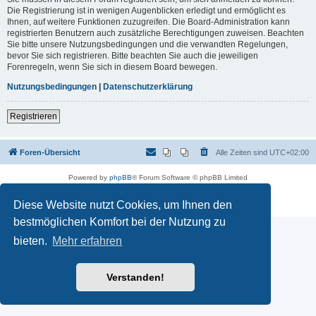
Die Registrierung ist in wenigen Augenblicken erledigt und ermöglicht es
Ihnen, auf weitere Funktionen zuzugreifen. Die Board-Administration kann
registrierten Benutzern auch zusätzliche Berechtigungen zuweisen. Beachten
Sie bitte unsere Nutzungsbedingungen und die verwandten Regelungen,
bevor Sie sich registrieren. Bitte beachten Sie auch die jeweiligen
Forenregeln, wenn Sie sich in diesem Board bewegen.
Nutzungsbedingungen
|
Datenschutzerklärung
Registrieren
Foren-Übersicht
Alle Zeiten sind
UTC+02:00
Powered by
phpBB
® Forum Software © phpBB Limited
Deutsche Übersetzung durch
phpBB.de
Datenschutz
|
Nutzungsbedingungen
Diese Website nutzt Cookies, um Ihnen den
bestmöglichen Komfort bei der Nutzung zu
bieten.
Mehr erfahren
Verstanden!