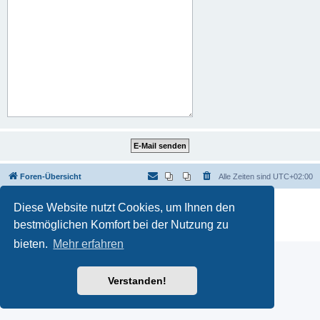
Foren-Übersicht
Alle Zeiten sind
UTC+02:00
Powered by
phpBB
® Forum Software © phpBB Limited
Diese Website nutzt Cookies, um Ihnen den
Deutsche Übersetzung durch
phpBB.de
bestmöglichen Komfort bei der Nutzung zu
Datenschutz
|
Nutzungsbedingungen
bieten.
Mehr erfahren
Verstanden!