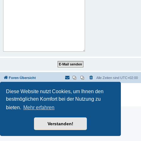
Foren-Übersicht
Alle Zeiten sind
UTC+02:00
Powered by
phpBB
® Forum Software © phpBB Limited
Diese Website nutzt Cookies, um Ihnen den
Deutsche Übersetzung durch
phpBB.de
bestmöglichen Komfort bei der Nutzung zu
Datenschutz
|
Nutzungsbedingungen
bieten.
Mehr erfahren
Verstanden!