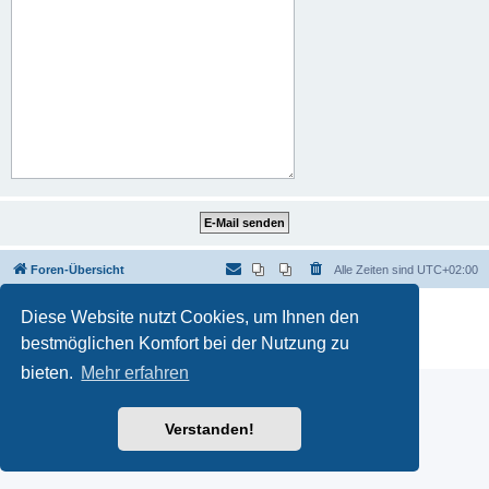
Foren-Übersicht
Alle Zeiten sind
UTC+02:00
Powered by
phpBB
® Forum Software © phpBB Limited
Diese Website nutzt Cookies, um Ihnen den
Deutsche Übersetzung durch
phpBB.de
bestmöglichen Komfort bei der Nutzung zu
Datenschutz
|
Nutzungsbedingungen
bieten.
Mehr erfahren
Verstanden!