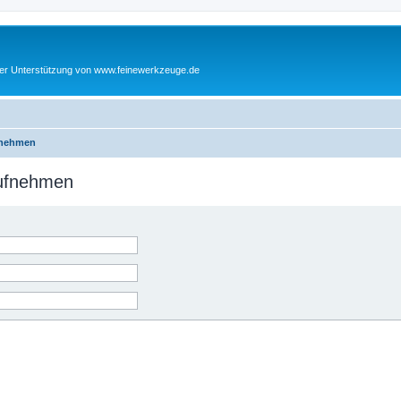
cher Unterstützung von www.feinewerkzeuge.de
fnehmen
aufnehmen