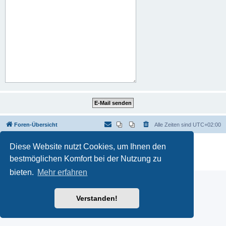
Foren-Übersicht
Alle Zeiten sind
UTC+02:00
Powered by
phpBB
® Forum Software © phpBB Limited
Diese Website nutzt Cookies, um Ihnen den
Deutsche Übersetzung durch
phpBB.de
bestmöglichen Komfort bei der Nutzung zu
Datenschutz
|
Nutzungsbedingungen
bieten.
Mehr erfahren
Verstanden!