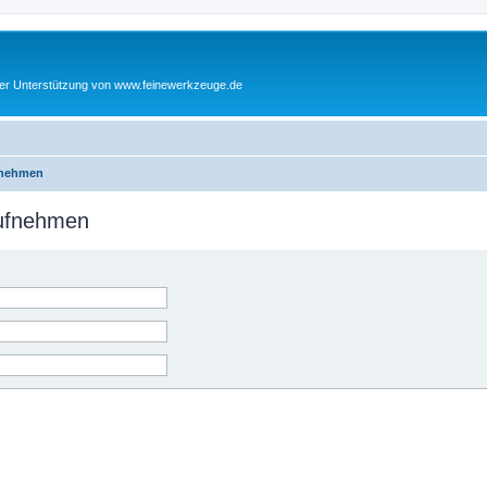
cher Unterstützung von www.feinewerkzeuge.de
fnehmen
aufnehmen