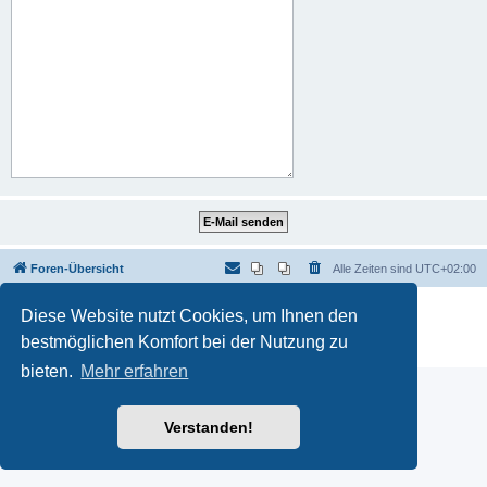
Foren-Übersicht
Alle Zeiten sind
UTC+02:00
Powered by
phpBB
® Forum Software © phpBB Limited
Diese Website nutzt Cookies, um Ihnen den
Deutsche Übersetzung durch
phpBB.de
bestmöglichen Komfort bei der Nutzung zu
Datenschutz
|
Nutzungsbedingungen
bieten.
Mehr erfahren
Verstanden!