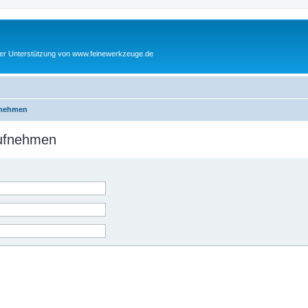
cher Unterstützung von www.feinewerkzeuge.de
fnehmen
aufnehmen