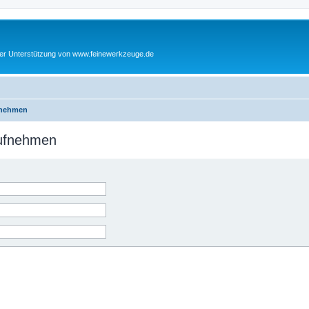
cher Unterstützung von www.feinewerkzeuge.de
fnehmen
aufnehmen