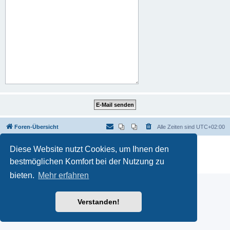
Foren-Übersicht
Alle Zeiten sind
UTC+02:00
Powered by
phpBB
® Forum Software © phpBB Limited
Diese Website nutzt Cookies, um Ihnen den
Deutsche Übersetzung durch
phpBB.de
bestmöglichen Komfort bei der Nutzung zu
Datenschutz
|
Nutzungsbedingungen
bieten.
Mehr erfahren
Verstanden!