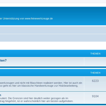
cher Unterstützung von www.feinewerkzeuge.de
THEMEN
hten?
THEMEN
T
6223
werkzeugen und nicht mit Maschinen realisiert werden. Hier ist auch ein
enso geht es hier um klassische Handwerkzeuge zur Holzbearbeiteng,
h
e
m
T
9104
tiert. Die Grenzen sind hier deutlich weiter gezogen als im
m
ag hingehört, ist er wahrscheinlich hier am besten aufgehoben.
h
e