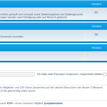
e
THEMEN
n
m
T
60
inen gekauft und verkauft sowie Stellenangebote und Stellengesuche
e
Anzeigen werden nach Erledigung oder auf Wunsch gelöscht.
h
n
e
THEMEN
m
T
58
Sortiment vorstellen.
e
h
n
e
THEMEN
m
e
n
Ich habe mein Passwort vergessen
|
Angemeldet bleiben
bare Mitglieder und 329 Gäste (basierend auf den aktiven Besuchern der letzten 5 Minuten)
3:06 gleichzeitig online waren.
gesamt
4334
• Unser neuestes Mitglied:
justplanesteve