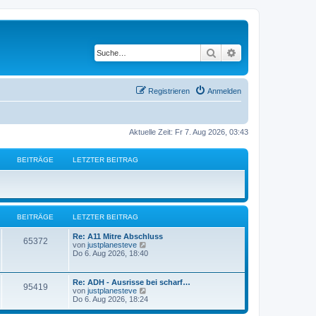
Suche
Erweiterte Suche
Registrieren
Anmelden
Aktuelle Zeit: Fr 7. Aug 2026, 03:43
BEITRÄGE
LETZTER BEITRAG
BEITRÄGE
LETZTER BEITRAG
L
Re: A11 Mitre Abschluss
B
65372
e
N
von
justplanesteve
t
e
Do 6. Aug 2026, 18:40
e
z
u
t
e
i
e
s
L
Re: ADH - Ausrisse bei scharf…
B
95419
r
t
e
N
von
justplanesteve
t
B
e
t
e
Do 6. Aug 2026, 18:24
e
r
e
z
u
i
B
r
t
e