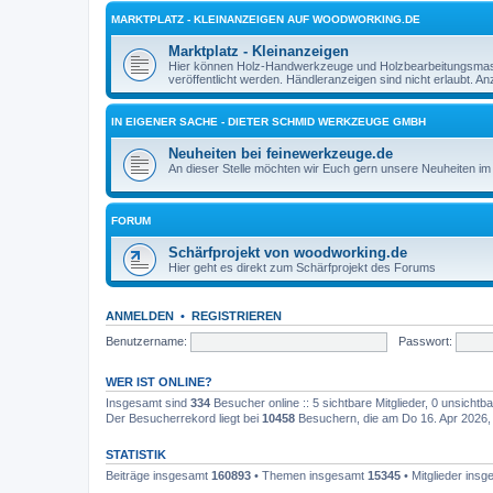
MARKTPLATZ - KLEINANZEIGEN AUF WOODWORKING.DE
Marktplatz - Kleinanzeigen
Hier können Holz-Handwerkzeuge und Holzbearbeitungsmasch
veröffentlicht werden. Händleranzeigen sind nicht erlaubt. 
IN EIGENER SACHE - DIETER SCHMID WERKZEUGE GMBH
Neuheiten bei feinewerkzeuge.de
An dieser Stelle möchten wir Euch gern unsere Neuheiten im 
FORUM
Schärfprojekt von woodworking.de
Hier geht es direkt zum Schärfprojekt des Forums
ANMELDEN
•
REGISTRIEREN
Benutzername:
Passwort:
WER IST ONLINE?
Insgesamt sind
334
Besucher online :: 5 sichtbare Mitglieder, 0 unsicht
Der Besucherrekord liegt bei
10458
Besuchern, die am Do 16. Apr 2026, 1
STATISTIK
Beiträge insgesamt
160893
• Themen insgesamt
15345
• Mitglieder ins