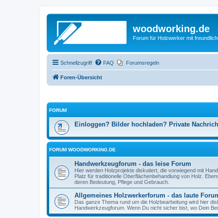
woodworking.de
Forum für Holzwerker mit freundli
Schnellzugriff
FAQ
Forumsregeln
Foren-Übersicht
FORUM
Einloggen? Bilder hochladen? Private Nachric
FORUM WOODWORKING.DE
Handwerkzeugforum - das leise Forum
Hier werden Holzprojekte diskutiert, die vorwiegend mit Hand
Platz für traditionelle Oberflächenbehandlung von Holz. Eb
deren Bedeutung, Pflege und Gebrauch.
Allgemeines Holzwerkerforum - das laute Foru
Das ganze Thema rund um die Holzbearbeitung wird hier disku
Handwerkzeugforum. Wenn Du nicht sicher bist, wo Dein Beitr