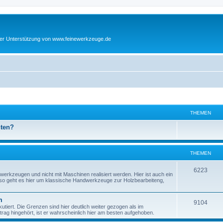
cher Unterstützung von www.feinewerkzeuge.de
THEMEN
hten?
THEMEN
T
6223
werkzeugen und nicht mit Maschinen realisiert werden. Hier ist auch ein
enso geht es hier um klassische Handwerkzeuge zur Holzbearbeiteng,
h
e
m
T
9104
tiert. Die Grenzen sind hier deutlich weiter gezogen als im
m
ag hingehört, ist er wahrscheinlich hier am besten aufgehoben.
h
e