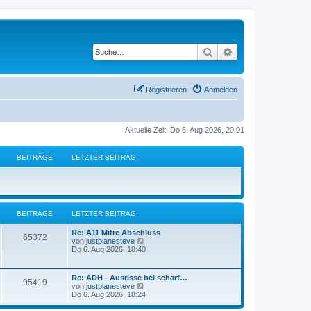
Suche
Erweiterte Suche
Registrieren
Anmelden
Aktuelle Zeit: Do 6. Aug 2026, 20:01
BEITRÄGE
LETZTER BEITRAG
BEITRÄGE
LETZTER BEITRAG
L
Re: A11 Mitre Abschluss
B
65372
e
N
von
justplanesteve
t
e
Do 6. Aug 2026, 18:40
e
z
u
t
e
i
e
s
L
Re: ADH - Ausrisse bei scharf…
B
95419
r
t
e
N
von
justplanesteve
t
B
e
t
e
Do 6. Aug 2026, 18:24
e
r
e
z
u
i
B
r
t
e