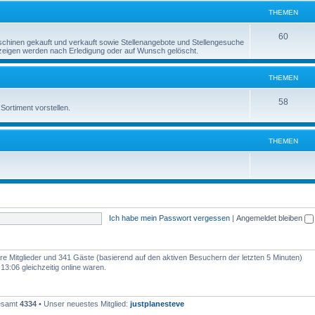
e
THEMEN
n
m
T
60
inen gekauft und verkauft sowie Stellenangebote und Stellengesuche
e
Anzeigen werden nach Erledigung oder auf Wunsch gelöscht.
h
n
e
THEMEN
m
T
58
Sortiment vorstellen.
e
h
n
e
THEMEN
m
e
n
Ich habe mein Passwort vergessen
|
Angemeldet bleiben
bare Mitglieder und 341 Gäste (basierend auf den aktiven Besuchern der letzten 5 Minuten)
3:06 gleichzeitig online waren.
gesamt
4334
• Unser neuestes Mitglied:
justplanesteve