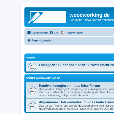
woodworking.de
Forum für Holzwerker mit freundli
Schnellzugriff
FAQ
Forumsregeln
Foren-Übersicht
FORUM
Einloggen? Bilder hochladen? Private Nachric
FORUM WOODWORKING.DE
Handwerkzeugforum - das leise Forum
Hier werden Holzprojekte diskutiert, die vorwiegend mit Hand
Platz für traditionelle Oberflächenbehandlung von Holz. Eb
deren Bedeutung, Pflege und Gebrauch.
Allgemeines Holzwerkerforum - das laute Foru
Das ganze Thema rund um die Holzbearbeitung wird hier disku
Handwerkzeugforum. Wenn Du nicht sicher bist, wo Dein Beitr