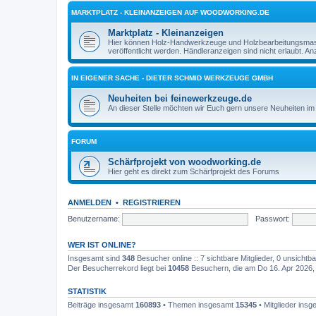
MARKTPLATZ - KLEINANZEIGEN AUF WOODWORKING.DE
Marktplatz - Kleinanzeigen
Hier können Holz-Handwerkzeuge und Holzbearbeitungsmasch
veröffentlicht werden. Händleranzeigen sind nicht erlaubt. 
IN EIGENER SACHE - DIETER SCHMID WERKZEUGE GMBH
Neuheiten bei feinewerkzeuge.de
An dieser Stelle möchten wir Euch gern unsere Neuheiten im 
FORUM
Schärfprojekt von woodworking.de
Hier geht es direkt zum Schärfprojekt des Forums
ANMELDEN
•
REGISTRIEREN
Benutzername:
Passwort:
WER IST ONLINE?
Insgesamt sind
348
Besucher online :: 7 sichtbare Mitglieder, 0 unsicht
Der Besucherrekord liegt bei
10458
Besuchern, die am Do 16. Apr 2026, 1
STATISTIK
Beiträge insgesamt
160893
• Themen insgesamt
15345
• Mitglieder ins