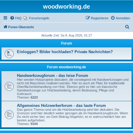
woodworking.de
FAQ
Forumsregeln
Registrieren
Anmelden
S
Foren-Übersicht
u
Aktuelle Zeit: Sa 8. Aug 2026, 01:27
c
Forum
h
Einloggen? Bilder hochladen? Private Nachrichten?
e
Forum woodworking.de
Handwerkzeugforum - das leise Forum
Hier werden Holzprojekte diskutiert, die vorwiegend mit Handwerkzeugen und
nicht mit Maschinen realisiert werden. Hier ist auch ein Platz für traditionelle
Oberflächenbehandlung von Holz. Ebenso geht es hier um klassische
Handwerkzeuge zur Holzbearbeiteng, deren Bedeutung, Pflege und
Gebrauch.
Themen:
6223
Allgemeines Holzwerkerforum - das laute Forum
Das ganze Thema rund um die Holzbearbeitung wird hier diskutiert. Die
Grenzen sind hier deutlich weiter gezogen als im Handwerkzeugforum. Wenn
Du nicht sicher bist, wo Dein Beitrag hingehört, ist er wahrscheinlich hier am
besten aufgehoben.
Themen:
9104