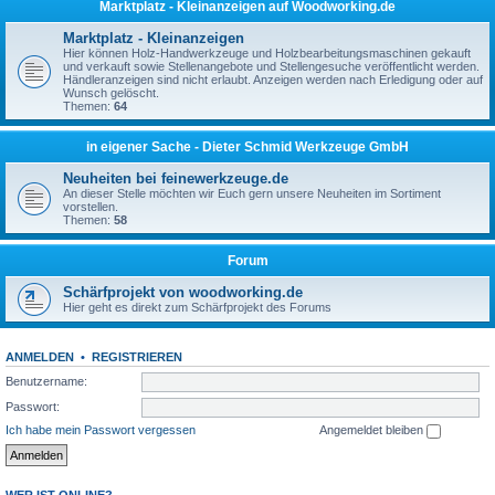
Marktplatz - Kleinanzeigen auf Woodworking.de
Marktplatz - Kleinanzeigen
Hier können Holz-Handwerkzeuge und Holzbearbeitungsmaschinen gekauft
und verkauft sowie Stellenangebote und Stellengesuche veröffentlicht werden.
Händleranzeigen sind nicht erlaubt. Anzeigen werden nach Erledigung oder auf
Wunsch gelöscht.
Themen:
64
in eigener Sache - Dieter Schmid Werkzeuge GmbH
Neuheiten bei feinewerkzeuge.de
An dieser Stelle möchten wir Euch gern unsere Neuheiten im Sortiment
vorstellen.
Themen:
58
Forum
Schärfprojekt von woodworking.de
Hier geht es direkt zum Schärfprojekt des Forums
ANMELDEN
•
REGISTRIEREN
Benutzername:
Passwort:
Ich habe mein Passwort vergessen
Angemeldet bleiben
WER IST ONLINE?