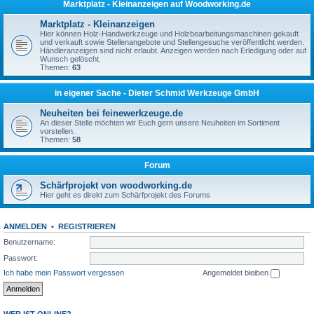
Marktplatz - Kleinanzeigen auf Woodworking.de
Marktplatz - Kleinanzeigen
Hier können Holz-Handwerkzeuge und Holzbearbeitungsmaschinen gekauft
und verkauft sowie Stellenangebote und Stellengesuche veröffentlicht werden.
Händleranzeigen sind nicht erlaubt. Anzeigen werden nach Erledigung oder auf
Wunsch gelöscht.
Themen:
63
in eigener Sache - Dieter Schmid Werkzeuge GmbH
Neuheiten bei feinewerkzeuge.de
An dieser Stelle möchten wir Euch gern unsere Neuheiten im Sortiment
vorstellen.
Themen:
58
Forum
Schärfprojekt von woodworking.de
Hier geht es direkt zum Schärfprojekt des Forums
ANMELDEN
•
REGISTRIEREN
Benutzername:
Passwort:
Ich habe mein Passwort vergessen
Angemeldet bleiben
WER IST ONLINE?