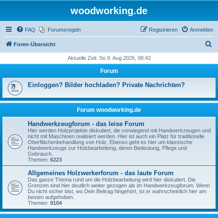
woodworking.de
FAQ
Forumsregeln
Registrieren
Anmelden
S
Foren-Übersicht
u
Aktuelle Zeit: So 9. Aug 2026, 08:42
c
Forum
h
Einloggen? Bilder hochladen? Private Nachrichten?
e
Forum woodworking.de
Handwerkzeugforum - das leise Forum
Hier werden Holzprojekte diskutiert, die vorwiegend mit Handwerkzeugen und
nicht mit Maschinen realisiert werden. Hier ist auch ein Platz für traditionelle
Oberflächenbehandlung von Holz. Ebenso geht es hier um klassische
Handwerkzeuge zur Holzbearbeiteng, deren Bedeutung, Pflege und
Gebrauch.
Themen:
6223
Allgemeines Holzwerkerforum - das laute Forum
Das ganze Thema rund um die Holzbearbeitung wird hier diskutiert. Die
Grenzen sind hier deutlich weiter gezogen als im Handwerkzeugforum. Wenn
Du nicht sicher bist, wo Dein Beitrag hingehört, ist er wahrscheinlich hier am
besten aufgehoben.
Themen:
9104