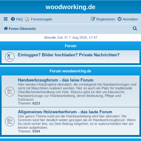
woodworking.de
FAQ
Forumsregeln
Registrieren
Anmelden
S
Foren-Übersicht
u
Aktuelle Zeit: Fr 7. Aug 2026, 17:47
c
Forum
h
Einloggen? Bilder hochladen? Private Nachrichten?
e
Forum woodworking.de
Handwerkzeugforum - das leise Forum
Hier werden Holzprojekte diskutiert, die vorwiegend mit Handwerkzeugen und
nicht mit Maschinen realisiert werden. Hier ist auch ein Platz für traditionelle
Oberflächenbehandlung von Holz. Ebenso geht es hier um klassische
Handwerkzeuge zur Holzbearbeiteng, deren Bedeutung, Pflege und
Gebrauch.
Themen:
6223
Allgemeines Holzwerkerforum - das laute Forum
Das ganze Thema rund um die Holzbearbeitung wird hier diskutiert. Die
Grenzen sind hier deutlich weiter gezogen als im Handwerkzeugforum. Wenn
Du nicht sicher bist, wo Dein Beitrag hingehört, ist er wahrscheinlich hier am
besten aufgehoben.
Themen:
9104