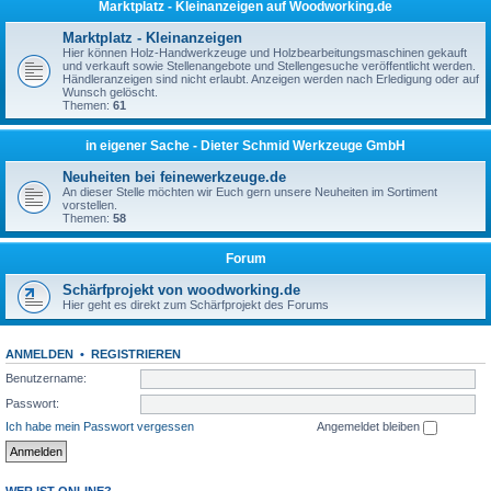
Marktplatz - Kleinanzeigen auf Woodworking.de
Marktplatz - Kleinanzeigen
Hier können Holz-Handwerkzeuge und Holzbearbeitungsmaschinen gekauft
und verkauft sowie Stellenangebote und Stellengesuche veröffentlicht werden.
Händleranzeigen sind nicht erlaubt. Anzeigen werden nach Erledigung oder auf
Wunsch gelöscht.
Themen:
61
in eigener Sache - Dieter Schmid Werkzeuge GmbH
Neuheiten bei feinewerkzeuge.de
An dieser Stelle möchten wir Euch gern unsere Neuheiten im Sortiment
vorstellen.
Themen:
58
Forum
Schärfprojekt von woodworking.de
Hier geht es direkt zum Schärfprojekt des Forums
ANMELDEN
•
REGISTRIEREN
Benutzername:
Passwort:
Ich habe mein Passwort vergessen
Angemeldet bleiben
WER IST ONLINE?