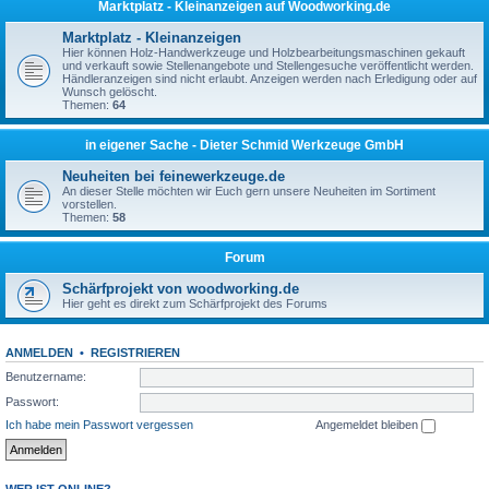
Marktplatz - Kleinanzeigen auf Woodworking.de
Marktplatz - Kleinanzeigen
Hier können Holz-Handwerkzeuge und Holzbearbeitungsmaschinen gekauft
und verkauft sowie Stellenangebote und Stellengesuche veröffentlicht werden.
Händleranzeigen sind nicht erlaubt. Anzeigen werden nach Erledigung oder auf
Wunsch gelöscht.
Themen:
64
in eigener Sache - Dieter Schmid Werkzeuge GmbH
Neuheiten bei feinewerkzeuge.de
An dieser Stelle möchten wir Euch gern unsere Neuheiten im Sortiment
vorstellen.
Themen:
58
Forum
Schärfprojekt von woodworking.de
Hier geht es direkt zum Schärfprojekt des Forums
ANMELDEN
•
REGISTRIEREN
Benutzername:
Passwort:
Ich habe mein Passwort vergessen
Angemeldet bleiben
WER IST ONLINE?