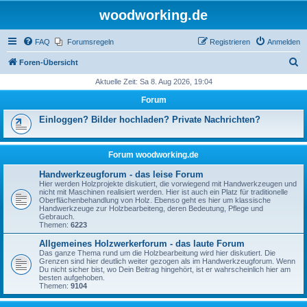
woodworking.de
FAQ
Forumsregeln
Registrieren
Anmelden
S
Foren-Übersicht
u
Aktuelle Zeit: Sa 8. Aug 2026, 19:04
c
Forum
h
Einloggen? Bilder hochladen? Private Nachrichten?
e
Forum woodworking.de
Handwerkzeugforum - das leise Forum
Hier werden Holzprojekte diskutiert, die vorwiegend mit Handwerkzeugen und
nicht mit Maschinen realisiert werden. Hier ist auch ein Platz für traditionelle
Oberflächenbehandlung von Holz. Ebenso geht es hier um klassische
Handwerkzeuge zur Holzbearbeiteng, deren Bedeutung, Pflege und
Gebrauch.
Themen:
6223
Allgemeines Holzwerkerforum - das laute Forum
Das ganze Thema rund um die Holzbearbeitung wird hier diskutiert. Die
Grenzen sind hier deutlich weiter gezogen als im Handwerkzeugforum. Wenn
Du nicht sicher bist, wo Dein Beitrag hingehört, ist er wahrscheinlich hier am
besten aufgehoben.
Themen:
9104