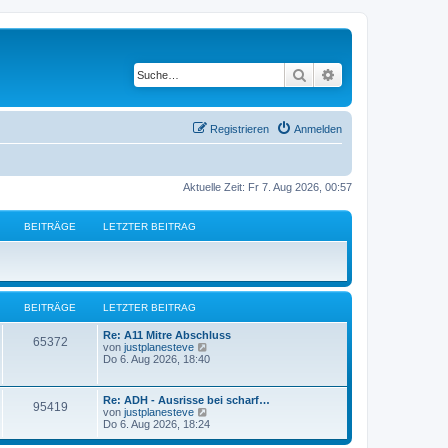
Suche
Erweiterte Suche
Registrieren
Anmelden
Aktuelle Zeit: Fr 7. Aug 2026, 00:57
BEITRÄGE
LETZTER BEITRAG
BEITRÄGE
LETZTER BEITRAG
L
Re: A11 Mitre Abschluss
B
65372
e
N
von
justplanesteve
t
e
Do 6. Aug 2026, 18:40
e
z
u
t
e
i
e
s
L
Re: ADH - Ausrisse bei scharf…
B
95419
r
t
e
N
von
justplanesteve
t
B
e
t
e
Do 6. Aug 2026, 18:24
e
r
e
z
u
i
B
r
t
e