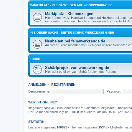
MARKTPLATZ - KLEINANZEIGEN AUF WOODWORKING.DE
Marktplatz - Kleinanzeigen
Hier können Holz-Handwerkzeuge und Holzbearbeitungsmasch
veröffentlicht werden. Händleranzeigen sind nicht erlaubt. 
IN EIGENER SACHE - DIETER SCHMID WERKZEUGE GMBH
Neuheiten bei feinewerkzeuge.de
An dieser Stelle möchten wir Euch gern unsere Neuheiten im 
FORUM
Schärfprojekt von woodworking.de
Hier geht es direkt zum Schärfprojekt des Forums
ANMELDEN
•
REGISTRIEREN
Benutzername:
Passwort:
WER IST ONLINE?
Insgesamt sind
312
Besucher online :: 5 sichtbare Mitglieder, 0 unsicht
Der Besucherrekord liegt bei
10458
Besuchern, die am Do 16. Apr 2026, 1
STATISTIK
Beiträge insgesamt
160893
• Themen insgesamt
15345
• Mitglieder ins