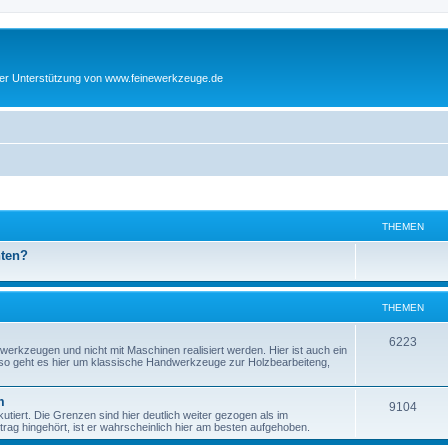
cher Unterstützung von www.feinewerkzeuge.de
THEMEN
hten?
THEMEN
T
6223
werkzeugen und nicht mit Maschinen realisiert werden. Hier ist auch ein
enso geht es hier um klassische Handwerkzeuge zur Holzbearbeiteng,
h
e
m
T
9104
tiert. Die Grenzen sind hier deutlich weiter gezogen als im
m
ag hingehört, ist er wahrscheinlich hier am besten aufgehoben.
h
e