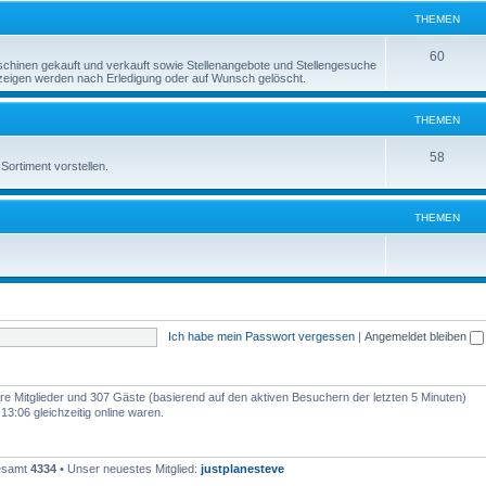
e
THEMEN
n
m
T
60
inen gekauft und verkauft sowie Stellenangebote und Stellengesuche
e
Anzeigen werden nach Erledigung oder auf Wunsch gelöscht.
h
n
e
THEMEN
m
T
58
Sortiment vorstellen.
e
h
n
e
THEMEN
m
e
n
Ich habe mein Passwort vergessen
|
Angemeldet bleiben
bare Mitglieder und 307 Gäste (basierend auf den aktiven Besuchern der letzten 5 Minuten)
3:06 gleichzeitig online waren.
gesamt
4334
• Unser neuestes Mitglied:
justplanesteve