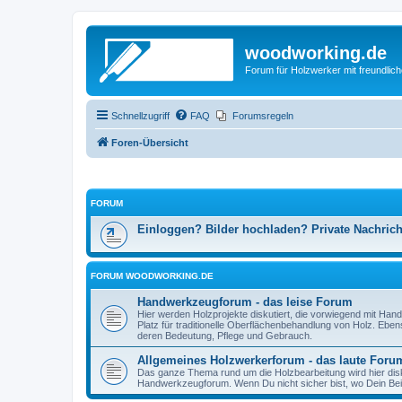
woodworking.de
Forum für Holzwerker mit freundli
Schnellzugriff
FAQ
Forumsregeln
Foren-Übersicht
FORUM
Einloggen? Bilder hochladen? Private Nachric
FORUM WOODWORKING.DE
Handwerkzeugforum - das leise Forum
Hier werden Holzprojekte diskutiert, die vorwiegend mit Hand
Platz für traditionelle Oberflächenbehandlung von Holz. Eb
deren Bedeutung, Pflege und Gebrauch.
Allgemeines Holzwerkerforum - das laute Foru
Das ganze Thema rund um die Holzbearbeitung wird hier disku
Handwerkzeugforum. Wenn Du nicht sicher bist, wo Dein Beitr