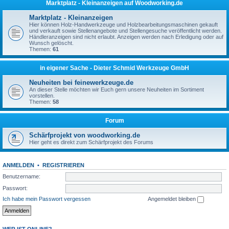
Marktplatz - Kleinanzeigen auf Woodworking.de
Marktplatz - Kleinanzeigen
Hier können Holz-Handwerkzeuge und Holzbearbeitungsmaschinen gekauft
und verkauft sowie Stellenangebote und Stellengesuche veröffentlicht werden.
Händleranzeigen sind nicht erlaubt. Anzeigen werden nach Erledigung oder auf
Wunsch gelöscht.
Themen:
61
in eigener Sache - Dieter Schmid Werkzeuge GmbH
Neuheiten bei feinewerkzeuge.de
An dieser Stelle möchten wir Euch gern unsere Neuheiten im Sortiment
vorstellen.
Themen:
58
Forum
Schärfprojekt von woodworking.de
Hier geht es direkt zum Schärfprojekt des Forums
ANMELDEN
•
REGISTRIEREN
Benutzername:
Passwort:
Ich habe mein Passwort vergessen
Angemeldet bleiben
WER IST ONLINE?