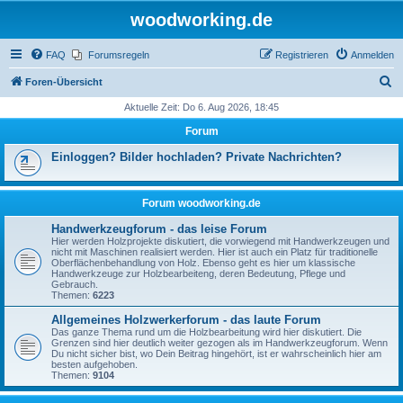
woodworking.de
FAQ
Forumsregeln
Registrieren
Anmelden
S
Foren-Übersicht
u
Aktuelle Zeit: Do 6. Aug 2026, 18:45
c
Forum
h
Einloggen? Bilder hochladen? Private Nachrichten?
e
Forum woodworking.de
Handwerkzeugforum - das leise Forum
Hier werden Holzprojekte diskutiert, die vorwiegend mit Handwerkzeugen und
nicht mit Maschinen realisiert werden. Hier ist auch ein Platz für traditionelle
Oberflächenbehandlung von Holz. Ebenso geht es hier um klassische
Handwerkzeuge zur Holzbearbeiteng, deren Bedeutung, Pflege und
Gebrauch.
Themen:
6223
Allgemeines Holzwerkerforum - das laute Forum
Das ganze Thema rund um die Holzbearbeitung wird hier diskutiert. Die
Grenzen sind hier deutlich weiter gezogen als im Handwerkzeugforum. Wenn
Du nicht sicher bist, wo Dein Beitrag hingehört, ist er wahrscheinlich hier am
besten aufgehoben.
Themen:
9104