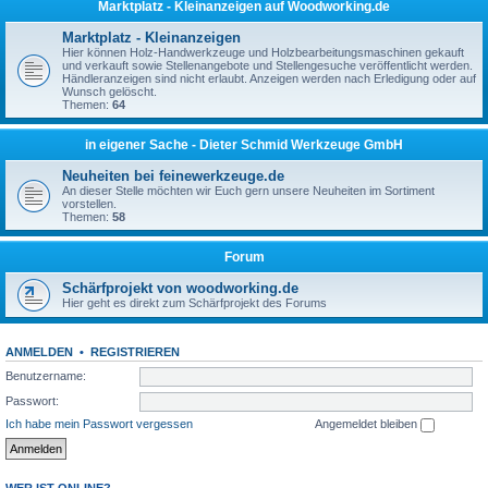
Marktplatz - Kleinanzeigen auf Woodworking.de
Marktplatz - Kleinanzeigen
Hier können Holz-Handwerkzeuge und Holzbearbeitungsmaschinen gekauft
und verkauft sowie Stellenangebote und Stellengesuche veröffentlicht werden.
Händleranzeigen sind nicht erlaubt. Anzeigen werden nach Erledigung oder auf
Wunsch gelöscht.
Themen:
64
in eigener Sache - Dieter Schmid Werkzeuge GmbH
Neuheiten bei feinewerkzeuge.de
An dieser Stelle möchten wir Euch gern unsere Neuheiten im Sortiment
vorstellen.
Themen:
58
Forum
Schärfprojekt von woodworking.de
Hier geht es direkt zum Schärfprojekt des Forums
ANMELDEN
•
REGISTRIEREN
Benutzername:
Passwort:
Ich habe mein Passwort vergessen
Angemeldet bleiben
WER IST ONLINE?