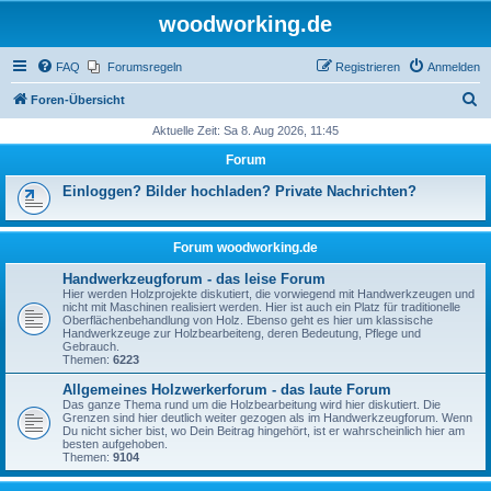
woodworking.de
FAQ
Forumsregeln
Registrieren
Anmelden
S
Foren-Übersicht
u
Aktuelle Zeit: Sa 8. Aug 2026, 11:45
c
Forum
h
Einloggen? Bilder hochladen? Private Nachrichten?
e
Forum woodworking.de
Handwerkzeugforum - das leise Forum
Hier werden Holzprojekte diskutiert, die vorwiegend mit Handwerkzeugen und
nicht mit Maschinen realisiert werden. Hier ist auch ein Platz für traditionelle
Oberflächenbehandlung von Holz. Ebenso geht es hier um klassische
Handwerkzeuge zur Holzbearbeiteng, deren Bedeutung, Pflege und
Gebrauch.
Themen:
6223
Allgemeines Holzwerkerforum - das laute Forum
Das ganze Thema rund um die Holzbearbeitung wird hier diskutiert. Die
Grenzen sind hier deutlich weiter gezogen als im Handwerkzeugforum. Wenn
Du nicht sicher bist, wo Dein Beitrag hingehört, ist er wahrscheinlich hier am
besten aufgehoben.
Themen:
9104