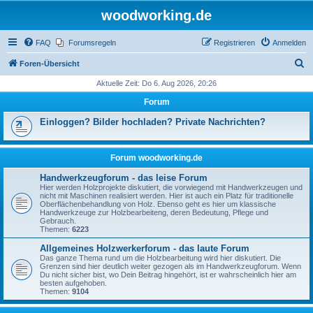
woodworking.de
FAQ
Forumsregeln
Registrieren
Anmelden
S
Foren-Übersicht
u
Aktuelle Zeit: Do 6. Aug 2026, 20:26
c
Forum
h
Einloggen? Bilder hochladen? Private Nachrichten?
e
Forum woodworking.de
Handwerkzeugforum - das leise Forum
Hier werden Holzprojekte diskutiert, die vorwiegend mit Handwerkzeugen und
nicht mit Maschinen realisiert werden. Hier ist auch ein Platz für traditionelle
Oberflächenbehandlung von Holz. Ebenso geht es hier um klassische
Handwerkzeuge zur Holzbearbeiteng, deren Bedeutung, Pflege und
Gebrauch.
Themen:
6223
Allgemeines Holzwerkerforum - das laute Forum
Das ganze Thema rund um die Holzbearbeitung wird hier diskutiert. Die
Grenzen sind hier deutlich weiter gezogen als im Handwerkzeugforum. Wenn
Du nicht sicher bist, wo Dein Beitrag hingehört, ist er wahrscheinlich hier am
besten aufgehoben.
Themen:
9104