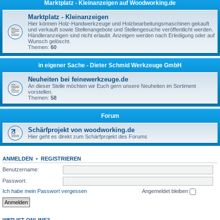
Marktplatz - Kleinanzeigen auf Woodworking.de
Marktplatz - Kleinanzeigen
Hier können Holz-Handwerkzeuge und Holzbearbeitungsmaschinen gekauft
und verkauft sowie Stellenangebote und Stellengesuche veröffentlicht werden.
Händleranzeigen sind nicht erlaubt. Anzeigen werden nach Erledigung oder auf
Wunsch gelöscht.
Themen:
60
in eigener Sache - Dieter Schmid Werkzeuge GmbH
Neuheiten bei feinewerkzeuge.de
An dieser Stelle möchten wir Euch gern unsere Neuheiten im Sortiment
vorstellen.
Themen:
58
Forum
Schärfprojekt von woodworking.de
Hier geht es direkt zum Schärfprojekt des Forums
ANMELDEN
•
REGISTRIEREN
Benutzername:
Passwort:
Ich habe mein Passwort vergessen
Angemeldet bleiben
WER IST ONLINE?