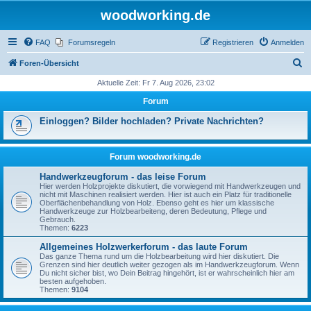
woodworking.de
FAQ
Forumsregeln
Registrieren
Anmelden
S
Foren-Übersicht
u
Aktuelle Zeit: Fr 7. Aug 2026, 23:02
c
Forum
h
Einloggen? Bilder hochladen? Private Nachrichten?
e
Forum woodworking.de
Handwerkzeugforum - das leise Forum
Hier werden Holzprojekte diskutiert, die vorwiegend mit Handwerkzeugen und
nicht mit Maschinen realisiert werden. Hier ist auch ein Platz für traditionelle
Oberflächenbehandlung von Holz. Ebenso geht es hier um klassische
Handwerkzeuge zur Holzbearbeiteng, deren Bedeutung, Pflege und
Gebrauch.
Themen:
6223
Allgemeines Holzwerkerforum - das laute Forum
Das ganze Thema rund um die Holzbearbeitung wird hier diskutiert. Die
Grenzen sind hier deutlich weiter gezogen als im Handwerkzeugforum. Wenn
Du nicht sicher bist, wo Dein Beitrag hingehört, ist er wahrscheinlich hier am
besten aufgehoben.
Themen:
9104