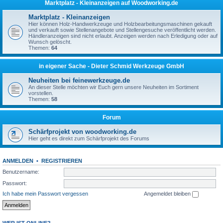
Marktplatz - Kleinanzeigen auf Woodworking.de
Marktplatz - Kleinanzeigen
Hier können Holz-Handwerkzeuge und Holzbearbeitungsmaschinen gekauft
und verkauft sowie Stellenangebote und Stellengesuche veröffentlicht werden.
Händleranzeigen sind nicht erlaubt. Anzeigen werden nach Erledigung oder auf
Wunsch gelöscht.
Themen:
64
in eigener Sache - Dieter Schmid Werkzeuge GmbH
Neuheiten bei feinewerkzeuge.de
An dieser Stelle möchten wir Euch gern unsere Neuheiten im Sortiment
vorstellen.
Themen:
58
Forum
Schärfprojekt von woodworking.de
Hier geht es direkt zum Schärfprojekt des Forums
ANMELDEN
•
REGISTRIEREN
Benutzername:
Passwort:
Ich habe mein Passwort vergessen
Angemeldet bleiben
WER IST ONLINE?