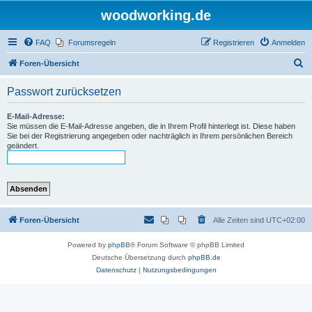
woodworking.de
FAQ
Forumsregeln
Registrieren
Anmelden
S
Foren-Übersicht
u
Passwort zurücksetzen
c
h
E-Mail-Adresse:
Sie müssen die E-Mail-Adresse angeben, die in Ihrem Profil hinterlegt ist. Diese haben
e
Sie bei der Registrierung angegeben oder nachträglich in Ihrem persönlichen Bereich
geändert.
Foren-Übersicht
Alle Zeiten sind
UTC+02:00
Powered by
phpBB
® Forum Software © phpBB Limited
Deutsche Übersetzung durch
phpBB.de
Datenschutz
|
Nutzungsbedingungen